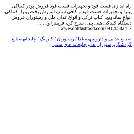
راه اندازی فست فود و تجهیزات فست فود فروش پودر کنتاکی,
پیتزا و تجهیزات فست فود و کافی شاپ آموزش پخت پیتزا، کنتاکی،
انواع ساندویچ، کباب ترکی و انواع غذای ملل و رستوران فروش
دستگاه کنتاکی هنی پنی، سرخ کن، فرپیتزا و……
www.dolffastfood.com 09126582417
صنایع غذایی و دارویی
تهیه غذا / رستوران / کترینگ / چایخانه
صنایع
گردشگری
رستوران ها و چایخانه های سنتی