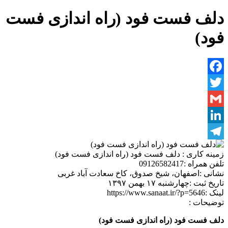
دلف فست فود (راه اندازی فست
فود)
Facebook
Twitter
Gmail
LinkedIn
Telegram
زمینه کاری :
دلف فست فود (راه اندازی فست فود)
تلفن همراه :
09126582417
نشانی :
اصفهان، شیخ صدوق، کاخ سعادت آباد غربی
تاریخ ثبت :
چهارشنبه ۱۷ بهمن ۱۳۹۷
لینک :
https://www.sanaat.ir/?p=5646
توضیحات :
دلف فست فود (راه اندازی فست فود)