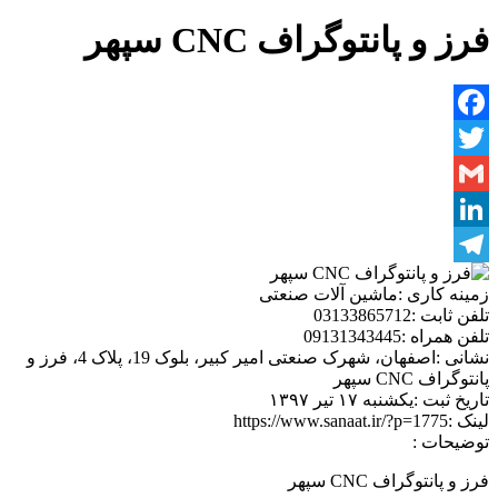
فرز و پانتوگراف CNC سپهر
Facebook
Twitter
Gmail
LinkedIn
Telegram
زمینه کاری :
ماشین آلات صنعتی
تلفن ثابت :
03133865712
تلفن همراه :
09131343445
نشانی :
اصفهان، شهرک صنعتی امیر کبیر، بلوک 19، پلاک 4، فرز و
پانتوگراف CNC سپهر
تاریخ ثبت :
یکشنبه ۱۷ تیر ۱۳۹۷
لینک :
https://www.sanaat.ir/?p=1775
توضیحات :
فرز و پانتوگراف CNC سپهر