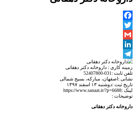
Facebook
Twitter
Gmail
LinkedIn
Telegram
زمینه کاری :
داروخانه دکتر دهقانی
تلفن ثابت :
031-52407800
نشانی :
اصفهان، مبارکه، بسیج شمالی
تاریخ ثبت :
دوشنبه ۱۳ اسفند ۱۳۹۷
لینک :
https://www.sanaat.ir/?p=6688
توضیحات :
داروخانه دکتر دهقانی