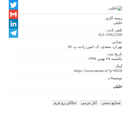
Facebook
Twitter
زمینه کاری :
خلیلی
Gmail
تلفن ثابت :
LinkedIn
021-33922290
نشانی :
Telegram
تهران، سعدی، ک. امین زاده، پ. 36
تاریخ ثبت :
یکشنبه ۲۸ بهمن ۱۳۹۷
لینک :
https://www.sanaat.ir/?p=6026
توضیحات :
خلیلی
صنایع دستی
آثار چرمی
حکاکی رو چرم