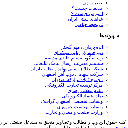
عطرسازی
ضایعات چیست؟
آموزش چیست ؟
غذاهای سنتی ایران
تاریخچه خیاطی
پیوندها
ایده پردازان مهر گستر
دبیرخانه بازاریابی شبکه ای
رسانه گویا مسلم عابدی مدیسه
سیستم مدیریت ارسال پیامک تبلیغاتی
شبکه اطلاع رسانی تولید و تجارت ایران
شرکت سهامی ذوب آهن اصفهان
مجتمع فولاد مبارکه اصفهان
مرکز توسعه تجارت الکترونیکی
مقام معظم رهبری
نماد اعتماد الکترونیکی
وبسایت تخصصی اصفهان گرافیک
وبسایت ریاست جمهوری
وزارت صنعت و معدن و تجارت
کلیه حقوق این وب و مطالب و تصاویر متعلق به مشاغل صنعتی ایران
طراحی سایت
: شرکت ایده پردازان مهر گستر