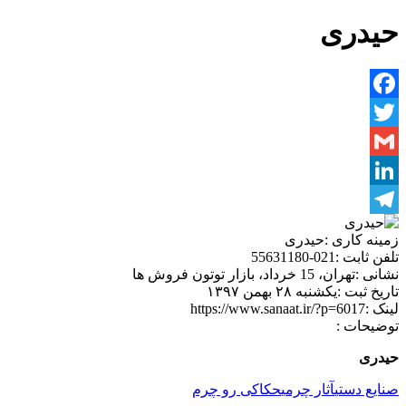
حیدری
Facebook
Twitter
Gmail
LinkedIn
Telegram
زمینه کاری :
حیدری
تلفن ثابت :
021-55631180
نشانی :
تهران، 15 خرداد، بازار توتون فروش ها
تاریخ ثبت :
یکشنبه ۲۸ بهمن ۱۳۹۷
لینک :
https://www.sanaat.ir/?p=6017
توضیحات :
حیدری
صنایع دستی
آثار چرمی
حکاکی رو چرم