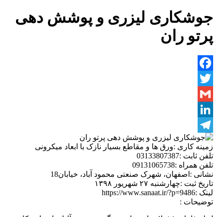
جوشکاری لیزری و پوشش دهی
پرتو ران
Facebook
Twitter
Gmail
LinkedIn
Telegram
زمینه کاری :
ورق ها و مقاطع بسیار نازک با ابعاد میکرونی
تلفن ثابت :
03133807387
تلفن همراه :
09131065738
نشانی :
اصفهان، شهرک صنعتی محمود آباد، خیابان18
تاریخ ثبت :
چهارشنبه ۲۷ شهریور ۱۳۹۸
لینک :
https://www.sanaat.ir/?p=9486
توضیحات :