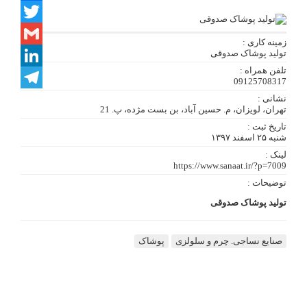
Facebook
Twitter
زمینه کاری :
تولید پوشاک صدوقی
Gmail
تلفن همراه :
LinkedIn
09125708317
نشانی :
Telegram
تهران، لویزان، م. حسین آباد، بن بست مژده، پ. 21
تاریخ ثبت :
شنبه ۲۵ اسفند ۱۳۹۷
لینک :
https://www.sanaat.ir/?p=7009
توضیحات :
تولید پوشاک صدوقی
صنایع نساجی. چرم و سلولزی
پوشاک