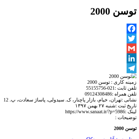
توسن 2000
Facebook
Twitter
Gmail
LinkedIn
Telegram
زمینه کاری :
توسن 2000
تلفن ثابت :
021-55155756
تلفن همراه :
09124308486
نشانی :
تهران، خیام، بازار پاچنار، ک. سیدولی، پاساژ سعادت، پ. 12
تاریخ ثبت :
شنبه ۲۷ بهمن ۱۳۹۷
لینک :
https://www.sanaat.ir/?p=5986
توضیحات :
توسن
2000