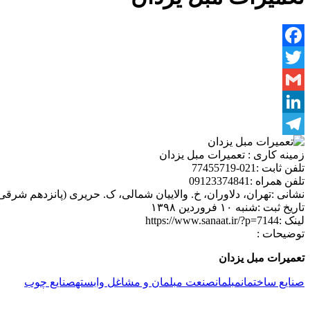
Facebook
Twitter
Gmail
LinkedIn
Telegram
زمینه کاری :
تعمیرات مبل یزدان
تلفن ثابت :
021-77455719
تلفن همراه :
09123374841
نشانی :
تهران، دلاوران، خ. والاییان شمالی، ک. حریری (پانزدهم شرقی)
تاریخ ثبت :
شنبه ۱۰ فروردین ۱۳۹۸
لینک :
https://www.sanaat.ir/?p=7144
توضیحات :
تعمیرات مبل یزدان
صنایع ساختمان
مبلمان
صنعت مبلمان و مشاغل وابسته
صنایع چوب