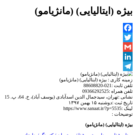
بیژه (ایتالیایی) (مانژیامو)
Facebook
Twitter
Gmail
LinkedIn
Telegram
زمینه کاری :
بیژه (ایتالیایی) (مانژیامو)
تلفن ثابت :
021-88608820
تلفن همراه :
09366292525
نشانی :
تهران، سیدجمال الدین اسدآبادی (یوسف آباد)، خ. 64، پ. 15
تاریخ ثبت :
دوشنبه ۱۵ بهمن ۱۳۹۷
لینک :
https://www.sanaat.ir/?p=5535
توضیحات :
بیژه (ایتالیایی) (مانژیامو)