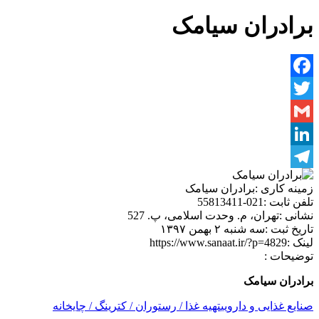
برادران سیامک
Facebook
Twitter
Gmail
LinkedIn
Telegram
زمینه کاری :
برادران سیامک
تلفن ثابت :
021-55813411
نشانی :
تهران، م. وحدت اسلامی، پ. 527
تاریخ ثبت :
سه شنبه ۲ بهمن ۱۳۹۷
لینک :
https://www.sanaat.ir/?p=4829
توضیحات :
برادران سیامک
صنایع غذایی و دارویی
تهیه غذا / رستوران / کترینگ / چایخانه