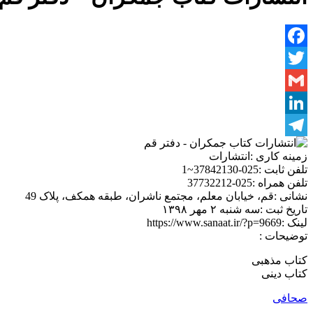
Facebook
Twitter
Gmail
LinkedIn
Telegram
زمینه کاری :
انتشارات
تلفن ثابت :
025-37842130~1
تلفن همراه :
025-37732212
نشانی :
قم، خیابان معلم، مجتمع ناشران، طبقه همکف، پلاک 49
تاریخ ثبت :
سه شنبه ۲ مهر ۱۳۹۸
لینک :
https://www.sanaat.ir/?p=9669
توضیحات :
کتاب مذهبی
کتاب دینی
صحافی