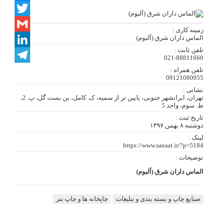
Facebook
Twitter
زمینه کاری :
الماس داران شرق (آلبوم)
Gmail
تلفن ثابت :
LinkedIn
021-88811660
تلفن همراه :
Telegram
09121080955
نشانی :
تهران، ایرانشهر جنوبی، پایین تر از سمیه، ک. کامل، بن بست گل، پ. 2،
ط. سوم، واحد 5
تاریخ ثبت :
دوشنبه ۸ بهمن ۱۳۹۷
لینک :
https://www.sanaat.ir/?p=5184
توضیحات :
الماس داران شرق (آلبوم)
صنایع چاپ و بسته بندی و تبلیغات
چاپخانه ها و چاپ بنر