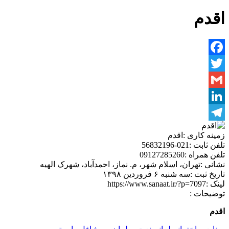
اقدم
Facebook
Twitter
Gmail
LinkedIn
Telegram
زمینه کاری :
اقدم
تلفن ثابت :
021-56832196
تلفن همراه :
09127285260
نشانی :
تهران، اسلام شهر، م. نماز، احمدآباد، شهرک الهیه
تاریخ ثبت :
سه شنبه ۶ فروردین ۱۳۹۸
لینک :
https://www.sanaat.ir/?p=7097
توضیحات :
اقدم