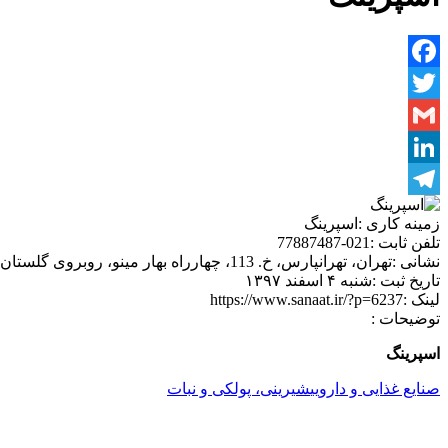
Facebook
Twitter
Gmail
LinkedIn
Telegram
زمینه کاری :
اسپرینگ
تلفن ثابت :
021-77887487
نشانی :
تهران، تهرانپارس، خ. 113، چهارراه بهار مینو، روبروی گلستان بهار، پ. 39
تاریخ ثبت :
شنبه ۴ اسفند ۱۳۹۷
لینک :
https://www.sanaat.ir/?p=6237
توضیحات :
اسپرینگ
صنایع غذایی و دارویی
شیرینی، پولکی و نبات