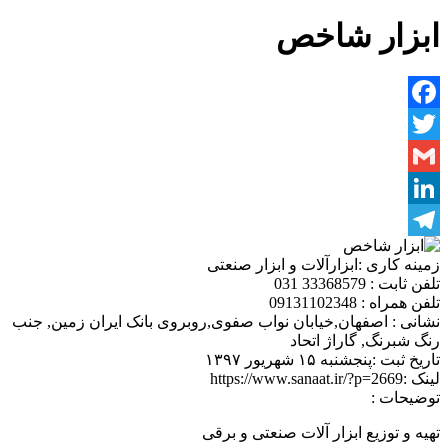
ابزار شاخص
Facebook
Twitter
Gmail
LinkedIn
Telegram
زمینه کاری :
ابزارآلات و ابزار صنعتی
تلفن ثابت :
33368579 031
تلفن همراه :
09131102348
نشانی :
اصفهان,خیابان نواب صفوی,روبروی بانک ایران زمین, جنب
رنگ شبرنگ, گاراژ اتحاد
تاریخ ثبت :
پنجشنبه ۱۵ شهریور ۱۳۹۷
لینک :
https://www.sanaat.ir/?p=2669
توضیحات :
تهیه و توزیع ابزار آلات صنعتی و برقی