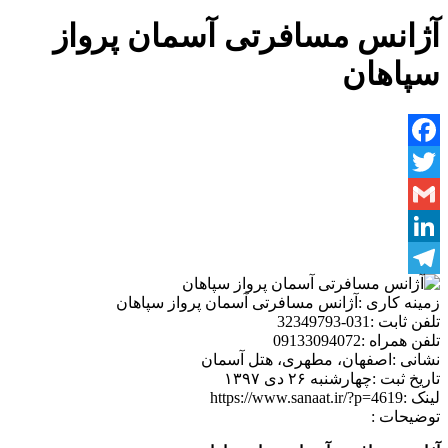
آژانس مسافرتی آسمان پرواز
سپاهان
Facebook
Twitter
Gmail
LinkedIn
Telegram
زمینه کاری :
آژانس مسافرتی آسمان پرواز سپاهان
تلفن ثابت :
031-32349793
تلفن همراه :
09133094072
نشانی :
اصفهان، مطهری، هتل آسمان
تاریخ ثبت :
چهارشنبه ۲۶ دی ۱۳۹۷
لینک :
https://www.sanaat.ir/?p=4619
توضیحات :