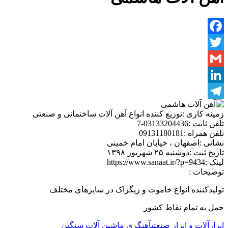
Facebook
Twitter
Gmail
LinkedIn
Telegram
زمینه کاری :
توزیع کننده انواع آهن آلات ساختمانی و صنعتی
تلفن ثابت :
03133204436-7
تلفن همراه :
09131180181
نشانی :
اصفهان ، خیابان امام خمینی
تاریخ ثبت :
دوشنبه ۲۵ شهریور ۱۳۹۸
لینک :
https://www.sanaat.ir/?p=9434
توضیحات :
تولیدکننده انواع خاموت و زیگزاک در سایزهای مختلف
حمل به تمام نقاط کشور
ابزارآلات و ابزار صنعتی
آهنگری ماشین آلات سنگین