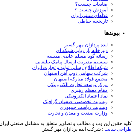
ضایعات چیست؟
آموزش چیست ؟
غذاهای سنتی ایران
تاریخچه خیاطی
پیوندها
ایده پردازان مهر گستر
دبیرخانه بازاریابی شبکه ای
رسانه گویا مسلم عابدی مدیسه
سیستم مدیریت ارسال پیامک تبلیغاتی
شبکه اطلاع رسانی تولید و تجارت ایران
شرکت سهامی ذوب آهن اصفهان
مجتمع فولاد مبارکه اصفهان
مرکز توسعه تجارت الکترونیکی
مقام معظم رهبری
نماد اعتماد الکترونیکی
وبسایت تخصصی اصفهان گرافیک
وبسایت ریاست جمهوری
وزارت صنعت و معدن و تجارت
کلیه حقوق این وب و مطالب و تصاویر متعلق به مشاغل صنعتی ایران
طراحی سایت
: شرکت ایده پردازان مهر گستر