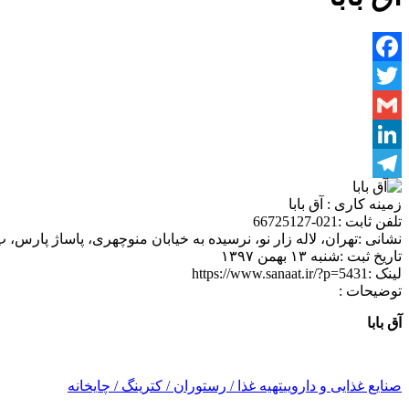
Facebook
Twitter
Gmail
LinkedIn
Telegram
زمینه کاری :
آق بابا
تلفن ثابت :
021-66725127
نشانی :
تهران، لاله زار نو، نرسیده به خیابان منوچهری، پاساژ پارس، پ. 3
تاریخ ثبت :
شنبه ۱۳ بهمن ۱۳۹۷
لینک :
https://www.sanaat.ir/?p=5431
توضیحات :
آق بابا
صنایع غذایی و دارویی
تهیه غذا / رستوران / کترینگ / چایخانه