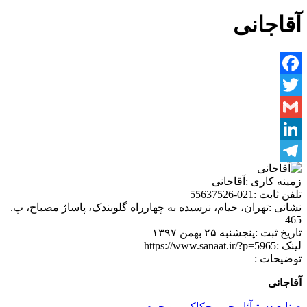
آقاجانی
Facebook
Twitter
Gmail
LinkedIn
Telegram
زمینه کاری :
آقاجانی
تلفن ثابت :
021-55637526
نشانی :
تهران، خیام، نرسیده به چهارراه گلوبندک، پاساژ مصباح، پ.
465
تاریخ ثبت :
پنجشنبه ۲۵ بهمن ۱۳۹۷
لینک :
https://www.sanaat.ir/?p=5965
توضیحات :
آقاجانی
صنایع دستی
آثار چرمی
حکاکی رو چرم