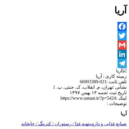
آریا
Facebook
Twitter
Gmail
LinkedIn
Telegram
زمینه کاری :
آریا
تلفن ثابت :
021-66903389
نشانی :
تهران، م. انقلاب، ک. جنتی، پ. 1
تاریخ ثبت :
شنبه ۱۳ بهمن ۱۳۹۷
لینک :
https://www.sanaat.ir/?p=5424
توضیحات :
آریا
صنایع غذایی و دارویی
تهیه غذا / رستوران / کترینگ / چایخانه