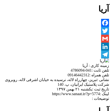
آریا
Facebook
Twitter
Gmail
LinkedIn
Telegram
زمینه کاری :
آریا
تلفن ثابت :
041-4786094
تلفن همراه :
09146442312
نشانی :
تبریز، چهارراه لاله، نرسیده به خیابان اشرفی لاله، روبروی
شرکت پلاستیک ایرانیان، پ. 140
تاریخ ثبت :
یکشنبه ۲۱ بهمن ۱۳۹۷
لینک :
https://www.sanaat.ir/?p=5774
توضیحات :
آریا