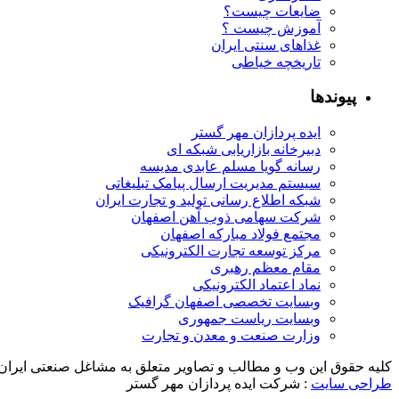
ضایعات چیست؟
آموزش چیست ؟
غذاهای سنتی ایران
تاریخچه خیاطی
پیوندها
ایده پردازان مهر گستر
دبیرخانه بازاریابی شبکه ای
رسانه گویا مسلم عابدی مدیسه
سیستم مدیریت ارسال پیامک تبلیغاتی
شبکه اطلاع رسانی تولید و تجارت ایران
شرکت سهامی ذوب آهن اصفهان
مجتمع فولاد مبارکه اصفهان
مرکز توسعه تجارت الکترونیکی
مقام معظم رهبری
نماد اعتماد الکترونیکی
وبسایت تخصصی اصفهان گرافیک
وبسایت ریاست جمهوری
وزارت صنعت و معدن و تجارت
کلیه حقوق این وب و مطالب و تصاویر متعلق به مشاغل صنعتی ایران
طراحی سایت
: شرکت ایده پردازان مهر گستر