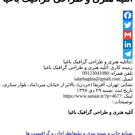
Facebook
Twitter
Gmail
LinkedIn
Telegram
زمینه کاری :
آتلیه هنری و طراحی گرافیک باغیا
تلفن همراه :
09123041080
ایمیل :
salarbaghia@gmail.com
نشانی :
تهران، آفریقا (جردن)، بالاتر از خیابان میرداماد، بلوار ستاری، پ. 58، ط
تاریخ ثبت :
شنبه ۲۹ دی ۱۳۹۷
لینک :
https://www.sanaat.ir/?p=4677
توضیحات :
آتلیه هنری و طراحی گرافیک باغیا
صنایع چاپ و بسته بندی و تبلیغات
طراحان و گرافیست ها