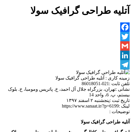
آتلیه طراحی گرافیک سولا
Facebook
Twitter
Gmail
LinkedIn
Telegram
زمینه کاری :
آتلیه طراحی گرافیک سولا
تلفن ثابت :
021-86018051
نشانی :
تهران، بزرگراه جلال آل احمد، خ. پاتریس ومومبا، خ. بلوک
بیستم، پ. 6، واحد 14
تاریخ ثبت :
پنجشنبه ۲ اسفند ۱۳۹۷
لینک :
https://www.sanaat.ir/?p=6199
توضیحات :
آتلیه طراحی گرافیک سولا