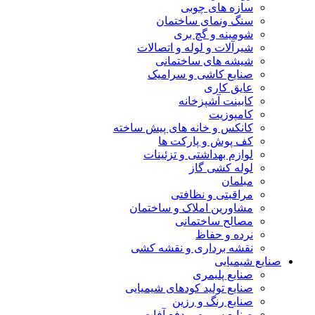
سازه های چوبی
سنگ ونمای ساختمان
شومینه و گچ بری
شیرآلات و لوله و اتصالات
شیشه های ساختمانی
صنایع کاشی و سرامیک
عایق کاری
کابینت آشپزخانه
کامپوزیت
کانکس و خانه های پیش ساخته
کف پوش و پارکت ها
لوازم بهداشتی و تزئینات
لوله کشی گاز
مبلمان
مراقبتی و نظافتی
مشاورین املاک و ساختمان
مصالح ساختمانی
نرده و حفاظ
نقشه برداری و نقشه کشی
صنایع شیمیایی
صنایع پلیمری
صنایع تولید کودهای شیمیایی
صنایع رنگ و رزین
صنایع سموم و دفع آفات