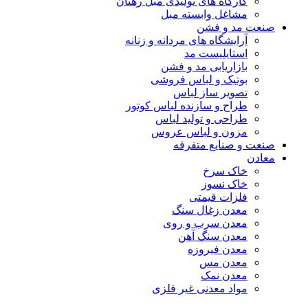
کارگاه های تولیدی مبل رهنان
مشاغل وابسته مبل
صنعت مد و فشن
آرایشگاه های مردانه و زنانه
استایلیست مد
بازاریابی مد و فشن
بوتیک و لباس فروشی
تصویر ساز لباس
طراح و سازنده لباس کوتور
طراحی و تولید لباس
مزون و لباس عروس
صنعت و صنایع متفرقه
معادن
خاک سرخ
خاک نسوز
فلزات قیمتی
معدن زغال سنگ
معدن سرب و روی
معدن سنگ آهن
معدن فیروزه
معدن مس
معدن نمک
مواد معدنی غیر فلزی