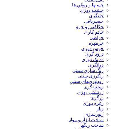
چسبها و روغن ها
چشمه دوزی
چلنگری
حصیربافی
حکاکی رو چرم
خاتم کاری
خراطی
خرمهره
خوس دوزی
درود گری
ده یک دوزی
دواتگری
رنگ سازی سنتی
رنگرزی سنتی
رودوزی‌های سنتی
ریخته گری
زرتشتی دوزی
زرگری
زغره دوزی
زیلو
زیورسازی
ساخت ابزار و مواد
ساخت رنگها