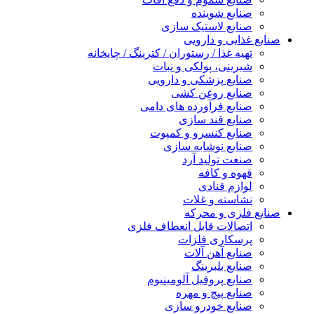
صنایع شوینده
صنایع لاستیک سازی
صنایع غذایی و دارویی
تهیه غذا / رستوران / کترینگ / چایخانه
شیرینی، پولکی و نبات
صنایع پزشکی و دارویی
صنایع روغن کشی
صنایع فرآورده های دامی
صنایع قند سازی
صنایع کنسرو و کمپوت
صنایع نوشابه سازی
صنعت تولید آرد
قهوه و کافه
لوازم قنادی
نشاسته و غلات
صنایع فلزی و محرکه
اتصالات قابل انعطاف فلزی
پرسکاری فلزات
صنایع آهن آلات
صنایع بلبرینگ
صنایع پروفیل آلومینیوم
صنایع پیچ و مهره
صنایع خودرو سازی