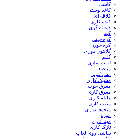
کاشی
کاغذ پوستی
کلاقه ای
کنده کاری
کوفته گری
گبه
گره چینی
گره خورد
گلابتون دوزی
گلیم
لعاب سازی
مرصع
مس کوبی
مشبک کاری
معرق چوب
معرق کاری
مليله کاری
منبت کاری
منجوق دوزی
مهره
مینا کاری
نازک کاری
نقاشی روی لعاب