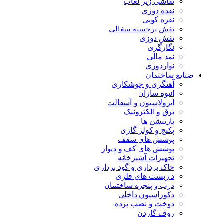
نقاشی زیر لعاب
نقده دوزی
نقره کوبی
نقش برجسته سفالی
نقش دوزی
نگارگری
نمد مالی
نواردوزی
صنایع ساختمان
آهنگری و جوشکاری
انبوه سازان
ایزولاسیون و آسفالت
برق و الکترونیک
پارتیشن ها
پکیج و کولر گازی
پوشش های سقف
پوشش های کف و دیوار
تجهیزات آشپزخانه
خاک برداری و گود برداری
داربست های فلزی
درب و پنجره ساختمان
دکوراسیون داخلی
دوخت و نصب پرده
روف گاردن