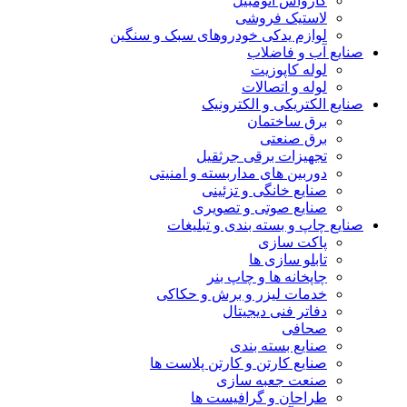
کارواش اتومبیل
لاستیک فروشی
لوازم یدکی خودروهای سبک و سنگین
صنایع آب و فاضلاب
لوله کاپوزیت
لوله و اتصالات
صنایع الکتریکی و الکترونیک
برق ساختمان
برق صنعتی
تجهیزات برقی جرثقیل
دوربین های مداربسته و امنیتی
صنایع خانگی و تزئینی
صنایع صوتی و تصویری
صنایع چاپ و بسته بندی و تبلیغات
پاکت سازی
تابلو سازی ها
چاپخانه ها و چاپ بنر
خدمات لیزر و برش و حکاکی
دفاتر فنی دیجیتال
صحافی
صنایع بسته بندی
صنایع کارتن و کارتن پلاست ها
صنعت جعبه سازی
طراحان و گرافیست ها