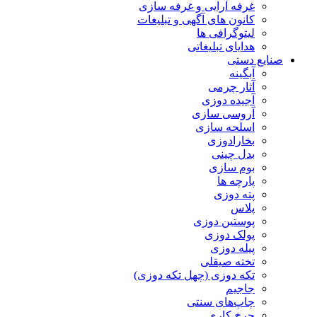
غرفه آرایی و غرفه سازی
کانون های آگهی و تبلیغات
لیتوگرافی ها
هدایای تبلیغاتی
صنایع دستی
آبگینه
آثار چرمی
آجیده دوزی
آروسی سازی
اسلحه سازی
بخارادوزی
بدل چینی
بوم سازی
پارچه ها
پته دوزی
پلاس
پوستین دوزی
پولک دوزی
پیله دوزی
تخته صیقلی
تکه دوزی (چهل تکه دوزی)
جاجیم
چاپ‌های سنتی
چرخ کاری