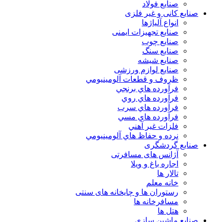
صنایع فولاد
صنایع کانی و غیر فلزی
انواع آلياژها
صنایع تجهیزات ایمنی
صنایع چوب
صنایع سنگ
صنایع شیشه
صنایع لوازم ورزشی
ظروف و قطعات آلومينيومي
فرآورده هاي برنجي
فرآورده هاي روي
فرآورده هاي سرب
فرآورده هاي مسي
فلزات غير آهني
نرده و حفاظ هاي آلومينيومي
صنایع گردشگری
آژانس های مسافرتی
اجاره باغ و ویلا
تالار ها
خانه معلم
رستوران ها و چایخانه های سنتی
مسافرخانه ها
هتل ها
صنایع ماشین سازی