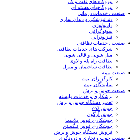
نیروگاه های نفت و گاز
نیروگاههای هسته ای
صنعت . خدمات درمانی
دندانپزشکی و دندان سازی
رادیولوژی
سونوگرافی
فیزیوتراپی
صنعت . خدمات نظافتی
شرکت های خدمات نظافتی
مبل شویی و قالی شویی
نظافت راه پله و لاوی
نظافت ساختمان و منزل
صنعت بیمه
کارگزاران بیمه
نمایندگان بیمه
صنعت جوش و برش
برشکاری و خدمات وابسته
تعمیر دستگاه جوش و برش
جوش co2
جوش آرگون
جوشکاری قوس پلاسما
جوشکاری قوس تنگستن
فروش دستگاه جوش و برش
صنعت چوب و نجاری و درودگری