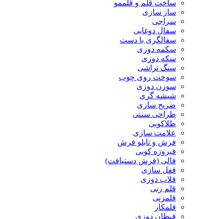
ساخت قلم و قلممو
ساز سازی
سراجی
سفال دوغابی
سفالگری با دست
سکمه دوزی
سکه دوزی
سنگ تراشی
سوخت روی چوب
سوزن دوزی
شیشه گری
ضریح سازی
طراحی سنتی
طلاکوبی
علامت سازی
فرش و تابلو فرش
فیروزه کوبی
قالی (فرش دستبافت)
قفل سازی
قلاب دوزی
قلم زنی
قلمزنی
قلمکار
قیطان دوزی