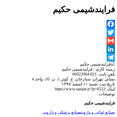
فرایندشیمی حکیم
Facebook
Twitter
Gmail
LinkedIn
Telegram
زمینه کاری :
فرایندشیمی حکیم
تلفن ثابت :
021-66922964
نشانی :
تهران، ستارخان، خ. کوثر 1، پ. 10، واحد 4
تاریخ ثبت :
شنبه ۱۱ اسفند ۱۳۹۷
لینک :
https://www.sanaat.ir/?p=6522
توضیحات :
فرایندشیمی حکیم
صنایع غذایی و دارویی
صنایع پزشکی و دارویی