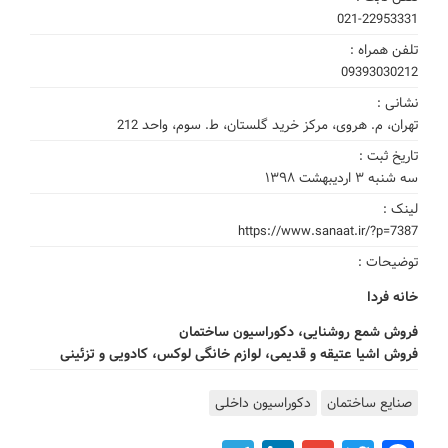
021-22953331
تلفن همراه :
09393030212
نشانی :
تهران، م. هروی، مرکز خرید گلستان، ط. سوم، واحد 212
تاریخ ثبت :
سه شنبه ۳ اردیبهشت ۱۳۹۸
لینک :
https://www.sanaat.ir/?p=7387
توضیحات :
خانه فردا
فروش شمع روشنایی، دکوراسیون ساختمان
فروش اشیا عتیقه و قدیمی، لوازم خانگی لوکس، کادویی و تزئینی
صنایع ساختمان
دکوراسیون داخلی