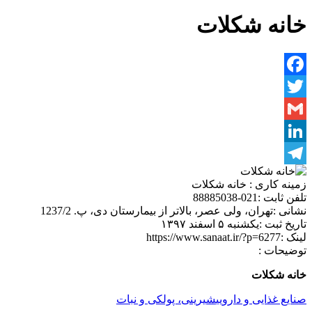
خانه شکلات
Facebook
Twitter
Gmail
LinkedIn
Telegram
زمینه کاری :
خانه شکلات
تلفن ثابت :
021-88885038
نشانی :
تهران، ولی عصر، بالاتر از بیمارستان دی، پ. 1237/2
تاریخ ثبت :
یکشنبه ۵ اسفند ۱۳۹۷
لینک :
https://www.sanaat.ir/?p=6277
توضیحات :
خانه شکلات
صنایع غذایی و دارویی
شیرینی، پولکی و نبات