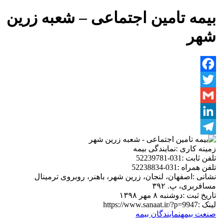
بیمه تامین اجتماعی – شعبه زرین
شهر
Facebook
Twitter
Gmail
LinkedIn
Telegram
زمینه کاری :
نمایندگی بیمه
تلفن ثابت :
031-52239781
تلفن همراه :
031-52238834
نشانی :
اصفهان، لنجان، زرین شهر، باهنر، روبروی ترمینال
مسافربری، پ. ٣٩٢
تاریخ ثبت :
دوشنبه ۸ مهر ۱۳۹۸
لینک :
https://www.sanaat.ir/?p=9947
صنعت بیمه
نمایندگان بیمه