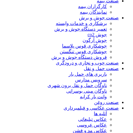
صنعت بیمه
کارگزاران بیمه
نمایندگان بیمه
صنعت جوش و برش
برشکاری و خدمات وابسته
تعمیر دستگاه جوش و برش
جوش co2
جوش آرگون
جوشکاری قوس پلاسما
جوشکاری قوس تنگستن
فروش دستگاه جوش و برش
صنعت چوب و نجاری و درودگری
صنعت حمل و نقل
باربری های حمل بار
سرویس مدارس
ناوگان حمل و نقل برون شهری
ناوگان مینی بوسرانی
وانت بار کرایه
صنعت روغن
صنعت عکاسی و فیلمبرداری
آتلیه ها
عکاس تبلیغاتی
عکاس عروسی
عکاس مد و فشن