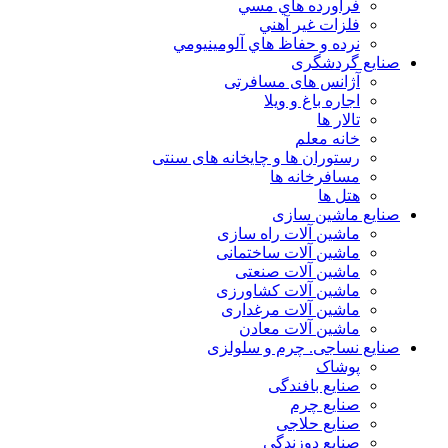
فرآورده هاي مسي
فلزات غير آهني
نرده و حفاظ هاي آلومينيومي
صنایع گردشگری
آژانس های مسافرتی
اجاره باغ و ویلا
تالار ها
خانه معلم
رستوران ها و چایخانه های سنتی
مسافرخانه ها
هتل ها
صنایع ماشین سازی
ماشین آلات راه سازی
ماشین آلات ساختمانی
ماشین آلات صنعتی
ماشین آلات کشاورزی
ماشین آلات مرغداری
ماشین آلات معادن
صنایع نساجی. چرم و سلولزی
پوشاک
صنایع بافندگی
صنایع چرم
صنایع حلاجی
صنایع دوزندگی