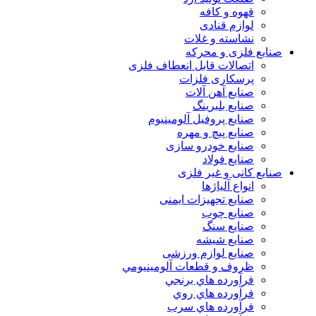
قهوه و کافه
لوازم قنادی
نشاسته و غلات
صنایع فلزی و محرکه
اتصالات قابل انعطاف فلزی
پرسکاری فلزات
صنایع آهن آلات
صنایع بلبرینگ
صنایع پروفیل آلومینیوم
صنایع پیچ و مهره
صنایع خودرو سازی
صنایع فولاد
صنایع کانی و غیر فلزی
انواع آلياژها
صنایع تجهیزات ایمنی
صنایع چوب
صنایع سنگ
صنایع شیشه
صنایع لوازم ورزشی
ظروف و قطعات آلومينيومي
فرآورده هاي برنجي
فرآورده هاي روي
فرآورده هاي سرب