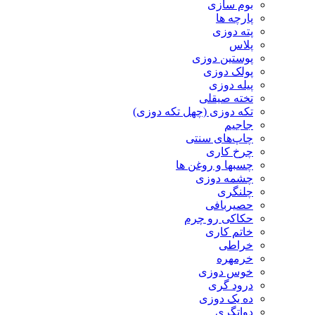
بوم سازی
پارچه ها
پته دوزی
پلاس
پوستین دوزی
پولک دوزی
پیله دوزی
تخته صیقلی
تکه دوزی (چهل تکه دوزی)
جاجیم
چاپ‌های سنتی
چرخ کاری
چسبها و روغن ها
چشمه دوزی
چلنگری
حصیربافی
حکاکی رو چرم
خاتم کاری
خراطی
خرمهره
خوس دوزی
درود گری
ده یک دوزی
دواتگری