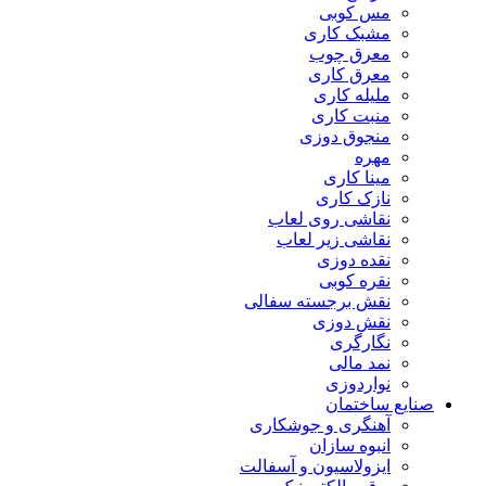
مس کوبی
مشبک کاری
معرق چوب
معرق کاری
مليله کاری
منبت کاری
منجوق دوزی
مهره
مینا کاری
نازک کاری
نقاشی روی لعاب
نقاشی زیر لعاب
نقده دوزی
نقره کوبی
نقش برجسته سفالی
نقش دوزی
نگارگری
نمد مالی
نواردوزی
صنایع ساختمان
آهنگری و جوشکاری
انبوه سازان
ایزولاسیون و آسفالت