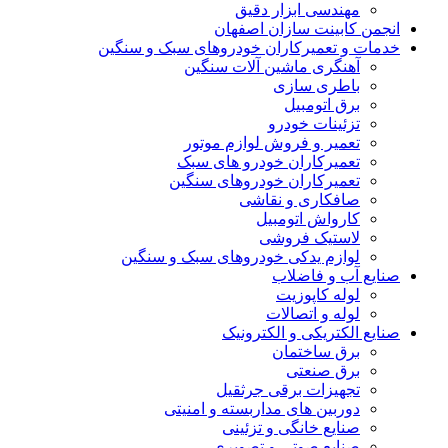
مهندسی ابزار دقیق
انجمن کابینت سازان اصفهان
خدمات و تعمیرکاران خودروهای سبک و سنگین
آهنگری ماشین آلات سنگین
باطری سازی
برق اتومبیل
تزئینات خودرو
تعمیر و فروش لوازم موتور
تعمیرکاران خودرو های سبک
تعمیرکاران خودروهای سنگین
صافکاری و نقاشی
کارواش اتومبیل
لاستیک فروشی
لوازم یدکی خودروهای سبک و سنگین
صنایع آب و فاضلاب
لوله کاپوزیت
لوله و اتصالات
صنایع الکتریکی و الکترونیک
برق ساختمان
برق صنعتی
تجهیزات برقی جرثقیل
دوربین های مداربسته و امنیتی
صنایع خانگی و تزئینی
صنایع صوتی و تصویری