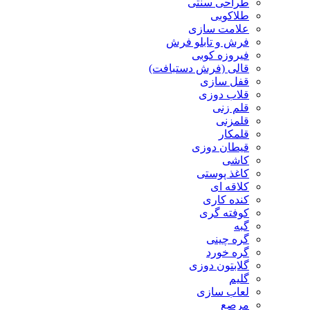
طراحی سنتی
طلاکوبی
علامت سازی
فرش و تابلو فرش
فیروزه کوبی
قالی (فرش دستبافت)
قفل سازی
قلاب دوزی
قلم زنی
قلمزنی
قلمکار
قیطان دوزی
کاشی
کاغذ پوستی
کلاقه ای
کنده کاری
کوفته گری
گبه
گره چینی
گره خورد
گلابتون دوزی
گلیم
لعاب سازی
مرصع