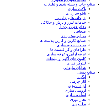
صنایع چاپ و بسته بندی و تبلیغات
پاکت سازی
تابلو سازی ها
چاپخانه ها و چاپ بنر
خدمات لیزر و برش و حکاکی
دفاتر فنی دیجیتال
صحافی
صنایع بسته بندی
صنایع کارتن و کارتن پلاست ها
صنعت جعبه سازی
طراحان و گرافیست ها
غرفه آرایی و غرفه سازی
کانون های آگهی و تبلیغات
لیتوگرافی ها
هدایای تبلیغاتی
صنایع دستی
آبگینه
آثار چرمی
آجیده دوزی
آروسی سازی
اسلحه سازی
بخارادوزی
بدل چینی