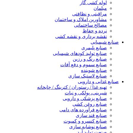
لوله کشی گاز
مبلمان
مراقبتی و نظافتی
مشاورین املاک و ساختمان
مصالح ساختمانی
نرده و حفاظ
نقشه برداری و نقشه کشی
صنایع شیمیایی
صنایع پلیمری
صنایع تولید کودهای شیمیایی
صنایع رنگ و رزین
صنایع سموم و دفع آفات
صنایع شوینده
صنایع لاستیک سازی
صنایع غذایی و دارویی
تهیه غذا / رستوران / کترینگ / چایخانه
شیرینی، پولکی و نبات
صنایع پزشکی و دارویی
صنایع روغن کشی
صنایع فرآورده های دامی
صنایع قند سازی
صنایع کنسرو و کمپوت
صنایع نوشابه سازی
صنعت تولید آرد