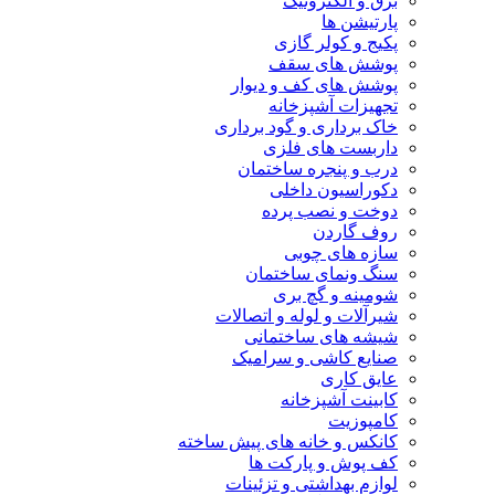
برق و الکترونیک
پارتیشن ها
پکیج و کولر گازی
پوشش های سقف
پوشش های کف و دیوار
تجهیزات آشپزخانه
خاک برداری و گود برداری
داربست های فلزی
درب و پنجره ساختمان
دکوراسیون داخلی
دوخت و نصب پرده
روف گاردن
سازه های چوبی
سنگ ونمای ساختمان
شومینه و گچ بری
شیرآلات و لوله و اتصالات
شیشه های ساختمانی
صنایع کاشی و سرامیک
عایق کاری
کابینت آشپزخانه
کامپوزیت
کانکس و خانه های پیش ساخته
کف پوش و پارکت ها
لوازم بهداشتی و تزئینات