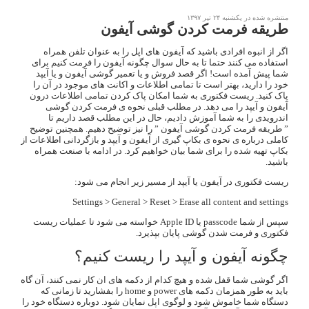
منتشره شده در یکشنبه ۲۴ تیر ۱۳۹۷
طریقه فرمت کردن گوشی آیفون
اگر از انبوه افرادی باشید که آیفون های اپل را به عنوان تلفن همراه
استفاده می کنند حتما تا به حال سوال چگونه آیفون را فرمت کنیم برای
شما پیش آمده است! اگر قصد فروش و یا تعمیر گوشی آیفون و یا آیپد
خود را دارید، بهتر است تا تمامی اطلاعات و اکانت های موجود در آن را
پاک کنید. ریست فکتوری به شما امکان پاک کردن تمامی اطلاعات درون
آیفون و آیپد را می دهد. در مطلب قبلی نحوه ی فرمت کردن گوشی
اندرویدی را به شما آموزش دادیم، حال در این مطلب قصد داریم تا
” طریقه فرمت کردن گوشی آیفون ” را نیز توضیح دهیم. همچنین توضیح
کاملی درباره ی نحوه ی بکاپ گیری از آیفون و آیپد و بازگردانی اطلاعات از
بکاپ تهیه شده را برای شما بیان خواهیم کرد. در ادامه با صنعت همراه
باشید.
ریست فکتوری در آیفون یا آیپد از مسیر زیر انجام می شود:
Settings > General > Reset > Erase all content and settings
سپس از شما
passcode
یا Apple ID خواسته می شود تا عملیات ریست
فکتوری و فرمت شدن گوشی پایان بپذیرد.
چگونه آیفون و آیپد را ریست کنیم؟
اگر گوشی شما قفل شده و هیچ کدام از دکمه های ان کار نمی کنند، آن گاه
باید به طور همزمان دکمه های power و home را بفشارید تا زمانی که
دستگاه شما خاموش شود و لوگوی اپل نمایان شود. دوباره دستگاه خود را