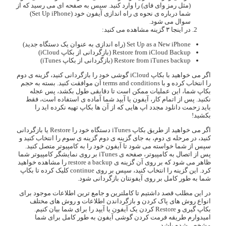
(مثل رمز وای فای) را وارد کنید. سپس به صفحه ای می رسید که از
شما درباره ی نحوه ی راه اندازی آیفون خود (Set Up iPhone)
سوال می شود.
در اینجا ۳ گزینه مشاهده می کنید:
Set Up as a New iPhone (راه اندازی به عنوان یک دستگاه جدید)
Restore from iCloud Backup (بازگردانی از بکاپ iCloud)
Restore from iTunes backup (بازگردانی از بکاپ iTunes)
اگر می خواهید با بکاپ iCloud گوشی خود را بازگردانی کنید، گزینه ی دوم
را انتخاب کرده و با terms and conditions آن موافقت کنید. بسته به حجم
بکاپ شما، این عملیات ممکن است تا دقایقی طول بکشد، پس عجله
نکنید. پس از اتمام کار، آیفون یا آیپد شما آماده ی استفاده است، فقط
باید زحمت دانلود مجدد اپ هایی که از آن ها بکاپ تهیه نکرده اید را
بکشید!
اگر می خواهید از طریق بکاپ iTunes دستگاه خود را Restore یا بازگردانی
کنید، در مرحله ی دوم، به جای گزینه ی دوم گزینه ی سوم را انتخاب کنید و
سپس از شما خواسته می شود تا آیفون خود را به کامپیوتر متصل کنید.
پس از اتصال به کامپیوتر، صفحه ی iTunes بر روی نمایشگر کامپیوتر شما
ظاهر می شود که بر روی آن گزینه ی restore a backup را مشاهده خواهید
کرد. این گزینه را انتخاب کنید، سپس بر روی continue کلیک کرده تا بکاپ
شما به طور کامل بر روی آیفونتان بازگردانی شود.
در این مطلب قصد داشتیم تا کاملترین و جامع ترین اطلاعات موجود برای
انواع روش های پاک کردن و بازگرداندن اطلاعات و روش های مختلف
بکاپ گیری و Restore کردن یک آیفون یا آیپد را برای شما بیان کنیم.
امیدوارم طریقه فرمت کردن گوشی آیفون به طور کامل برای شما
مشخص شده باشد.