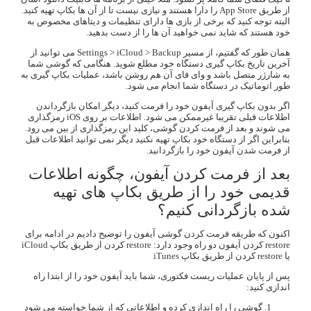
از طریق App Store را دارا هستند و نیازی نیست تا از آن ها بکاپ تهیه کنید.
البته توجه کنید که برخی از بازی ها دارای تنظیمات و دیتاهای مخصوص به
خود هستند که شاید نمی خواهید آن ها را از دست بدهید.
همان طور که گفتیم، از مسیر Settings > iCloud > Backup می توانید از
آخرین تاریخ بکاپ گیری دستگاه خود مطلع شوید. هنگامی که گوشی شما
به شارژر متصل باشد و وای فای آن هم روشن باشد، عملیات بکاپ گیری به
طور اتوماتیک در دستگاه شما انجام می شود.
اگر بدون بکاپ گیری آیفون خود را فرمت کنید، دیگر امکان بازگرداندن
اطلاعات قبلی تقریبا غیرممکن می شود. اطلاعات بر روی iOS رمزگذاری
می شوند و بعد از فرمت کردن گوشی، کلید این رمزگذاری از بین می رود.
بنابراین اگر از دستگاه خود بکاپ تهیه نکنید دیگر نمی توانید اطلاعات قبل
از فرمت شدن آیفون خود را بازگردانید.
بعد از فرمت کردن آیفون، چگونه اطلاعات
قدیمی خود را از طریق بکاپ های تهیه
شده بازگردانی کنیم؟
اکنون که طریقه فرمت کردن گوشی آیفون را توضیح دادیم در ادامه برای
restore کردن آیفون دو راه وجود دارد: restore کردن از طریق بکاپ iCloud
یا restore کردن از طریق بکاپ iTunes
پس از پایان عملیات ریست فکتوری، شما باید آیفون خود را از ابتدا راه
اندازی کنید:
گوشی را راه اندازی کرده و اطلاعاتی که از شما خواسته می شود