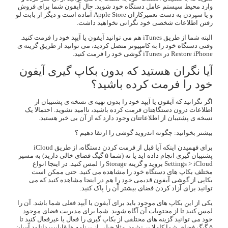
وارد محیط سیستم عامل دستگاه خود شوید. حال آیفون شما برای فروش
و یا سپردن به دست تعمیرکاران Apple Store آماده است و دیگر از بابت لو
رفتن اطلاعات شخصی خود نگرانی نخواهید داشت.
البته شما از طریق iTunes هم می توانید آیفون یا آیپد خود را فرمت کنید.
وقتی دستگاه خود را به کامپیوتر متصل کردید، می توانید از طریق گزینه ی
Restore iPhone در iTunes گوشی خود را فرمت کنید.
آیا نگران هستید که بدون بکاپ گیری آیفون
خود را فرمت کرده باشید؟
اگر نگرانید که آیفون یا آیپد خود را بدون تهیه ی نسخه ی پشتیبان از
اطلاعات درون دستگاهتان فرمت کرده باشید، ناامید نشوید. احتمالا یک
نسخه ی پشتیبان از اطلاعاتتان وجود دارد که از آن بی خبر هستید.
بیشتر بخوانید: چگونه اندروید گوشی را ارتقا دهیم ؟
برای فهمیدن اینکه آیا قبل از فرمت کردن دستگاه، از طریق
iCloud
پشتیبان گیری انجام داده اید یا نه (شما ۵ گیگ فضای خالی دارید) به مسیر
Settings > iCloud بروید و گزینه Storage را لمس کنید. در اینجا انواع
مختلف بکاپ های دستگاه خود را مشاهده می کنید. حتی ممکن است
بکاپی از گوشی آیفون قدیمی خود را هم در اینجا مشاهده کنید که می
توانید برای آزاد کردن فضای بیشتر آن را پاک کنید.
یکی از این بکاپ های موجود باید برای آیفون یا آیپد فعلی شما باشد. آن را
لمس کنید تا از محتویات آن آگاه شوید. شما برای مدیریت فضای موجود
خود می توانید گزینه های مختلفی از بکاپ گیری را فعال یا غیرفعال کنید تا
۵ گیگ فضای شما کاملا پر نشود. مثلا خیلی از برنامه ها قابلیت دانلود آسان