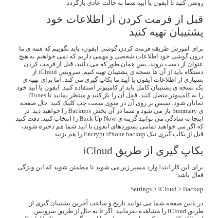
روشن کنید تا آیفون یا آیپد شما به حالت عادی بازگردد.
قبل از فرمت کردن از اطلاعات خود
پشتیبان تهیه کنید
برای آموزش طریقه فرمت کردن گوشی آیفون، باید بگوییم که همه ی ما
درون گوشی خود اطلاعات شخصی و مهمی داریم که نمی خواهیم به هیچ
عنوان از دست بروند، پس همان طور که می دانید، قبل از فرمت کردن
دستگاه باید از آن ها نسخه ی پشتیبان تهیه کنیم. سرویس iCloud از
بسیاری از اطلاعات آیفون یا آیپد ما بکاپ گیری می کند، اما برای تهیه ی
یک نسخه ی پشتیبان کامل باید از کامپیوتر استفاده کنید. آیفون یا آیپد خود
را به کامپیوتر متصل کنید، قفل آن را باز کنید و منتظر بمانید تا iTunes
نمایان شود، سپس بر روی آن در منوی سمت چپ کلیک کنید. حال صفحه
ی Summary باز می شود و شما در آن بخش Backups را خواهید دید. در
اینجا به سادگی می توانید گزینه ی Back Up Now را انتخاب کنید. دقت کنید
که اگر می خواهید تمامی پسوردهای آیفون یا آیپد شما هم ذخیره شوند،
قبل از بکاپ گیری تیک Encrypt iPhone backup را هم بزنید.
بکاپ گیری از طریق iCloud
برای این کار ابتدا وارد مسیر زیر می شوید تا مطمئن شوید که این ویژگی
فعال باشد:
Settings > iCloud > Backup
در پایین صفحه شما می توانید تاریخ و ساعت آخرین پشتیبان گیری از
طریق iCloud را مشاهده بفرمایید. اگر تا به حال از طریق سرویس