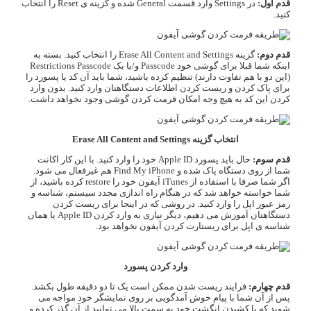
قدم اول:
در Settings وارد قسمت General شده و گزینه ی Reset را انتخاب
کنید.
قدم دوم:
گزینه Erase All Content and Settings را انتخاب کنید. بسته به
اینکه شما قبلا برای گوشی خود Passcode و/یا یک Restrictions Passcode
(این دو با هم تفاوت دارند) تنظیم کرده باشید، شما باید آن کد یا پسورد را
برای پاک کردن و ریست کردن اطلاعات دستگاهتان وارد کنید. بدون وارد
کردن این کد به هیچ وجه امکان فرمت کردن گوشی وجود نخواهد داشت.
انتخاب گزینه Erase All Content and Settings
قدم سوم:
حال باید پسورد Apple ID خود را وارد کنید. با این کار اکانت
شما از روی دستگاه پاک شده و Find My iPhone هم غیرفعال می شود.
اگر شما صرفا با استفاده از iTunes آیفون خود را restore کرده باشید، از
شما خواسته خواهد شد که در هنگام راه اندازی مجدد سیستم، شناسه و
رمز عبور اپل را وارد کنید. در روشی که در اینجا برای ریست کردن
دستگاهتان آموزش می دهیم، دیگر نیازی به وارد کردن Apple ID یا همان
شناسه ی اپل برای ریستارت کردن آیفون نخواهد بود.
وارد کردن پسورد
قدم چهارم:
فرایند ریست شدن ممکن است یک تا دو دقیقه طول بکشد.
پس از آن شما با پیام خوش آمدگویی بر روی نمایشگر خود مواجه می
شوید که با کشیدن انگشت خود به سمت بالا می توانید از آن گذر کرده و