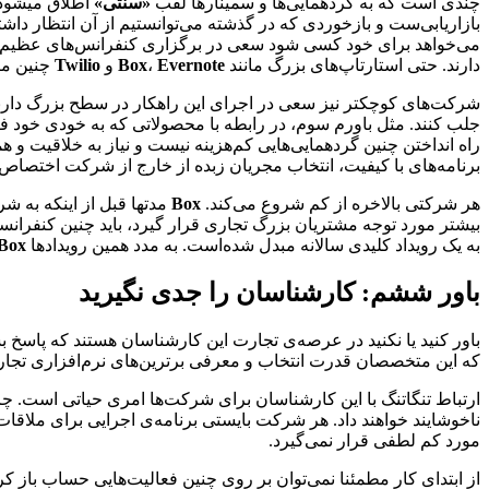
چندی است که به گردهمایی‌ها و سمینارها لقب
«سنتی»
اطلاق میشود.
بازاریابی‌ست و بازخوردی که در گذشته می‌توانستیم از آن انتظار داشته
می‌خواهد برای خود کسی شود سعی در برگزاری کنفرانس‌های عظیم‌تر
دارند. حتی استارتاپ‌های بزرگ مانند
Evernote
،
Box
و
Twilio
چنین مرا
شرکت‌های کوچکتر نیز سعی در اجرای این راهکار در سطح بزرگ دارند ت
جلب کنند. مثل باورم سوم، در رابطه با محصولاتی که به خودی خود فروش
راه انداختن چنین گردهمایی‌هایی کم‌هزینه نیست و نیاز به خلاقیت و 
برنامه‌های با کیفیت، انتخاب مجریان زبده از خارج از شرکت اختصاص 
هر شرکتی بالاخره از کم شروع می‌کند.
Box
بیشتر مورد توجه مشتریان بزرگ تجاری قرار گیرد، باید چنین کنفرانس
به یک رویداد کلیدی سالانه مبدل شده‌است. به مدد همین رویدادها
Box
باور ششم: کارشناسان را جدی نگیرید
باور کنید یا نکنید در عرصه‌ی تجارت این کارشناسان هستند که پاسخ بس
که این متخصصان قدرت انتخاب و معرفی برترین‌های نرم‌افزاری تجار
ارتباط تنگاتنگ با این کارشناسان برای شرکت‌ها امری حیاتی است. چرا که 
ناخوشایند خواهند داد. هر شرکت بایستی برنامه‌ی اجرایی برای ملاقات
مورد کم‌ لطفی قرار نمی‌گیرد.
از ابتدای کار مطمئنا نمی‌توان بر روی چنین فعالیت‌هایی حساب باز