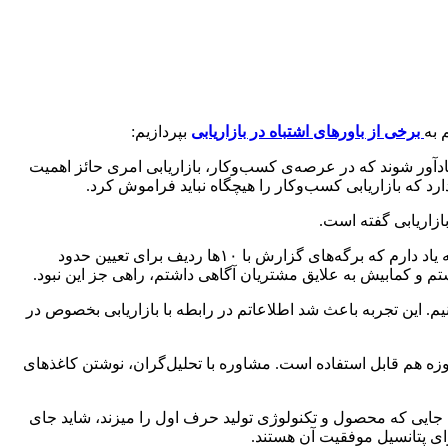
 به
برخی از باورهای اشتباه در بازاریابی
بپردازیم:
ون به راه انداختند تا به ما یادآور شوند که در عرصه‌ی کسب‌وکار، بازاریابی امری حائز اهمیت
رد که بازاریابی کسب‌وکار را هیچگاه نباید فراموش کرد.
ازاریابی گفته است.
حدود ۱۰ سال پیش، قبل از اینکه یک سرمایه‌گذار مشارکتی باشم بازاریاب شرکت زیلینکس بودم، یک شرکت تولید کننده‌ی مواد نیمه‌رسانا. به یاد دارم که برگه‌های گزارش‌ با ۱۰ها ردیف برای تعیین حدود
تم و کمابیش به علایق مشتریان آگاهی داشتم، راهی جز این نبود.
ی محصولاتمان به قشر جدیدی از مشتریان، کسب‌وکاری ۱۰۰میلیون دلاری را ایجاد کنیم. این تجربه باعث شد اطلاعاتم در رابطه با بازاریابی بخصوص در
 زمان کاربرد داشت امروزه هم قابل استفاده است. مشاوره با تحلیل‌گران، نوشتن کاغذهای
د. جایی که محصول و تکنولوژی تولید حرف اول را میزند، شاید جای
ی پتانسیل موفقیت آن هستند.