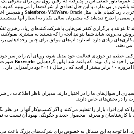
 عموما باور جمعی این را پذیرفته که رفتن روی سِن برای معرفی یک 
 باشیم در پی ندارد. با این حال تعدادی از شرکت‌ها را می‌بینیم که به
ی دارد. کمپانی‌هایی مثل
Oracle و همچنین اخیرا
VMWare،
Salesforce،
سمی را طرح دیده‌اند که مشتریان سالی یکبار به انتظار آنها مینشینند.
ا بتوانند با برگزاری کنفرانس‌هایی با شرکت‌کنندهای زیاد، رهبری تف
 می‌روند، شاید شما بتوانید آنچه را که هستید به مشتری بقبولانید، شا
همکاری‌های زیادی دارد. استارت‌آپ‌های موفق برای چنین رخدادهایی بر
می‌دهند.
ی را خود تدارک ببیند. که باعث شد اولین گردهمایی
Boxworks
صورت پ
امروزه ۱۰ برابر بیشتر از انچه که در سال ۲۰۱۱ بود درآمدزایی دارد.
یاری از سوال‌های ما را در اختیار دارند. مدیران ناظر اطلاعات در شرک
ت را در بخش‌های خاص دارند.
این افراد بازار را تنظیم می‌کنند و اگر کسب‌وکار آنها را در نظر نگیرد
 با کارشناسان و معرفی محصول جدید و چگونگی بهبود آن نسبت به نمونه
 کرد، اما توجه به این مسائل به خصوص برای شرکت‌های بزرگ باعث می‌ش